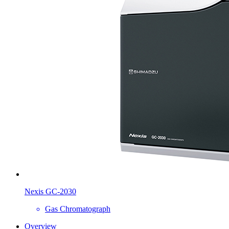
Nexis GC-2030
Gas Chromatograph
Overview