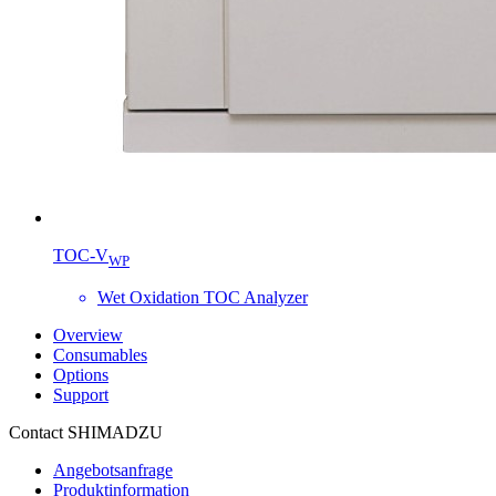
TOC-V
WP
Wet Oxidation TOC Analyzer
Overview
Consumables
Options
Support
Contact SHIMADZU
Angebotsanfrage
Produktinformation